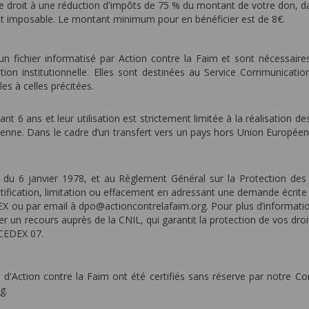
e droit à une réduction d'impôts de 75 % du montant de votre don, dan
net imposable. Le montant minimum pour en bénéficier est de 8€.
 un fichier informatisé par Action contre la Faim et sont nécessaire
ion institutionnelle. Elles sont destinées au Service Communicat
les à celles précitées.
6 ans et leur utilisation est strictement limitée à la réalisation des
éenne. Dans le cadre d’un transfert vers un pays hors Union Européenn
» du 6 janvier 1978, et au Règlement Général sur la Protection 
rectification, limitation ou effacement en adressant une demande éc
u par email à dpo@actioncontrelafaim.org. Pour plus d’information, 
 recours auprès de la CNIL, qui garantit la protection de vos droits, 
CEDEX 07.
 d'Action contre la Faim ont été certifiés sans réserve par notre C
g.