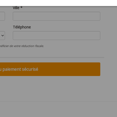
Ville *
Téléphone
icier de votre réduction fiscale.
u paiement sécurisé