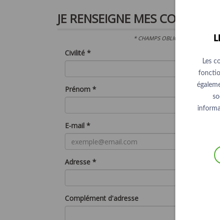
JE RENSEIGNE MES
COORDON
L
* CHAMPS OBLIGATOIRES :INFOR
Civilité *
Les c
fonctio
égaleme
Prénom *
so
informa
E-mail *
Adresse *
Complément d'adresse