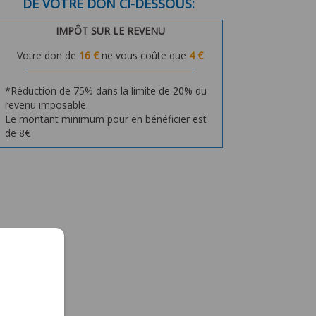
DE VOTRE DON
CI-DESSOUS:
IMPÔT SUR LE REVENU
Votre don de
16
€
ne vous coûte que
4
€
*Réduction de 75% dans la limite de 20% du
revenu imposable.
Le montant minimum pour en bénéficier est
de 8€