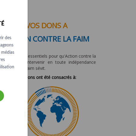
VOS DONS A
TÉ
ACTION CONTRE LA FAIM
ir des
rtageons
e médias
Les dons sont essentiels pour qu'Action contre la
res
Faim puisse intervenir en toute indépendance
lisation
partout où la faim sévit.
En 2023, vos dons ont été consacrés à: